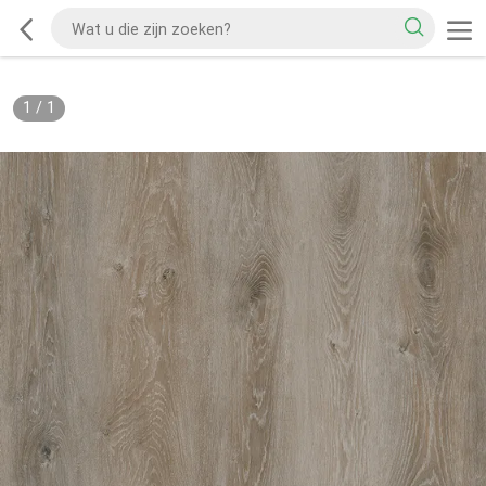
1
/
1