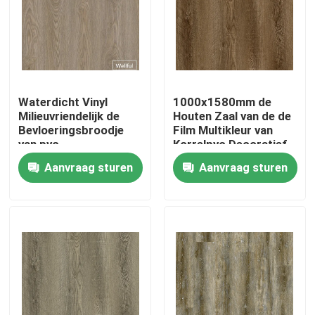
Factory Tour
Quality Control
Waterdicht Vinyl
1000x1580mm de
Milieuvriendelijk de
Houten Zaal van de de
Contact Us
Bevloeringsbroodje
Film Multikleur van
van pvc
Korrelpvc Decoratief
voor Bevloering
Aanvraag sturen
Aanvraag sturen
Request A Quote
De decoratieve film van pvc
Pvc-Drukfilm
Pvc lamineerde Film