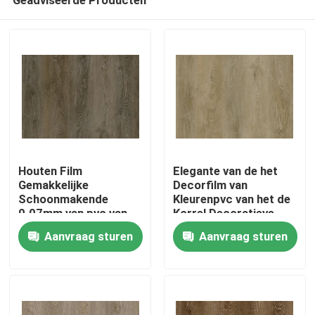
Houten Film
Elegante van de het
Gemakkelijke
Decorfilm van
Schoonmakende
Kleurenpvc van het de
0.07mm van pvc van
Korrel Decoratieve
Home
de
Vochtbestendige
Aanvraag sturen
Aanvraag sturen
misvormingsweerstand
Water Houten de
Inktdruk
Products
About Us