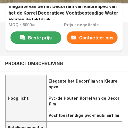
Elegante van de het Decorfilm van Kleurenpvc van
het de Korrel Decoratieve Vochtbestendige Water
Houten de Inktdruk
MOQ：5000㎡
Prijs：negotiable
Beste prijs
Contacteer ons
PRODUCTOMSCHRIJVING
Elegante het Decorfilm van Kleure
npvc
,
Hoog licht:
Pvc-de Houten Korrel van de Decor
film
,
Vochtbestendige pvc-meubilairfilm
Betalingsconditie