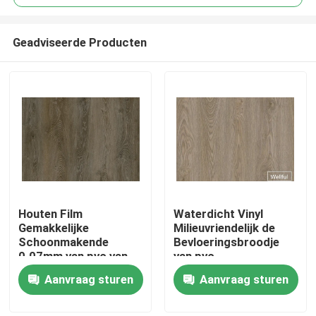
Geadviseerde Producten
Houten Film
Waterdicht Vinyl
Home
Gemakkelijke
Milieuvriendelijk de
Schoonmakende
Bevloeringsbroodje
0.07mm van pvc van
van pvc
Products
de
Aanvraag sturen
Aanvraag sturen
misvormingsweerstand
About Us