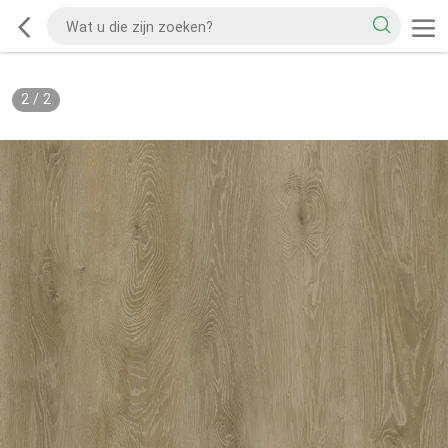
2
/
2