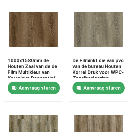
Factory Tour
Quality Control
Contact Us
1000x1580mm de
De Filminkt die van pvc
Houten Zaal van de de
van de bureau Houten
Film Multikleur van
Korrel Druk voor WPC-
Request A Quote
Korrelpvc Decoratief
Tegelbevloering
voor Bevloering
overbrengen
Aanvraag sturen
Aanvraag sturen
De decoratieve film van pvc
Pvc-Drukfilm
Pvc lamineerde Film