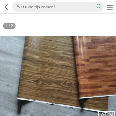
2
/
2