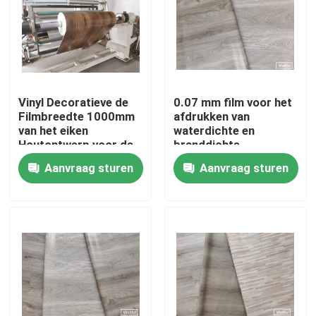
Factory Tour
Quality Control
Vinyl Decoratieve de
0.07 mm film voor het
Filmbreedte 1000mm
afdrukken van
Contact Us
van het eiken
waterdichte en
Houtontwerp voor de
branddichte
Bevloering van
verpakkingen
Aanvraag sturen
Aanvraag sturen
SPC/WPC-
Request A Quote
De decoratieve film van pvc
Pvc-Drukfilm
Pvc lamineerde Film