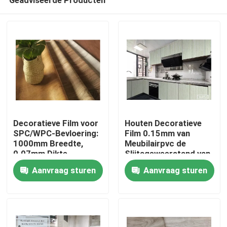
Decoratieve Film voor
Houten Decoratieve
SPC/WPC-Bevloering:
Film 0.15mm van
1000mm Breedte,
Meubilairpvc de
0.07mm Dikte,
Slijtageweerstand van
Home
Populaire Ontwerpen
de Kleurensnelheid
Aanvraag sturen
Aanvraag sturen
Products
About Us