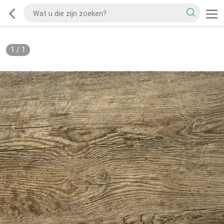
1
/
1