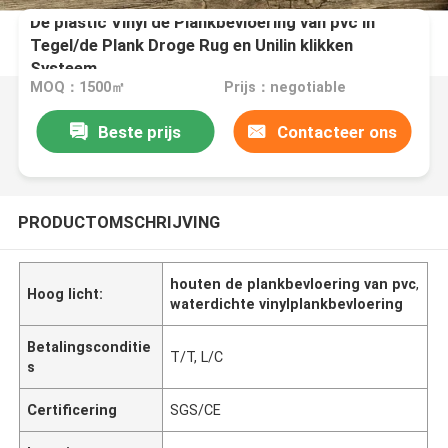
De plastic Vinyl de Plankbevloering van pvc in
Tegel/de Plank Droge Rug en Unilin klikken
Systeem
MOQ：1500㎡
Prijs：negotiable
Beste prijs
Contacteer ons
PRODUCTOMSCHRIJVING
houten de plankbevloering van pvc
,
Hoog licht:
waterdichte vinylplankbevloering
Betalingsconditie
T/T, L/C
s
Certificering
SGS/CE