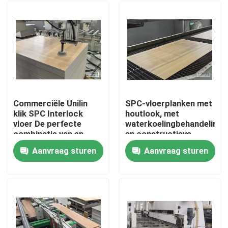
Commerciële Unilin
SPC-vloerplanken met
klik SPC Interlock
houtlook, met
vloer De perfecte
waterkoelingbehandeling
combinatie van en
en constructieve
duurzaamheid
slijtlaag/printlaag/basisla
Aanvraag sturen
Aanvraag sturen
Home
Products
About Us