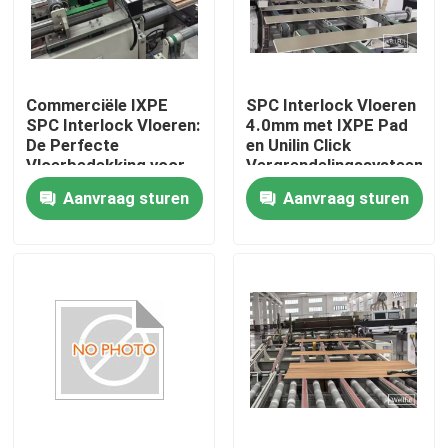
Factory Tour
Commerciële IXPE
SPC Interlock Vloeren
Quality Control
SPC Interlock Vloeren:
4.0mm met IXPE Pad
De Perfecte
en Unilin Click
Vloerbedekking voor
Vergrendelingssysteem
Contact Us
Uw Bedrijf
Aanvraag sturen
Aanvraag sturen
Request A Quote
De decoratieve film van pvc
Pvc-Drukfilm
Pvc lamineerde Film