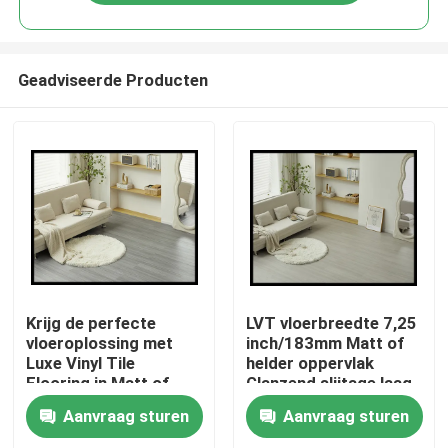
Geadviseerde Producten
Home
Krijg de perfecte
LVT vloerbreedte 7,25
vloeroplossing met
inch/183mm Matt of
Luxe Vinyl Tile
helder oppervlak
Products
Flooring in Matt of
Glanzend slijtage laag
Bright Surface Gloss
Bovenlaag
Aanvraag sturen
Aanvraag sturen
en 7.25inch/183mm
About Us
Breedte