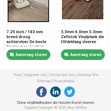
Zelfklevende pvc-Film
De houten Film van Korrelpvc
7.25 inch / 183 mm
3.0mm 4.0mm 5.0mm
breed droog
Zelfstok Vinylplank die
achtervloer De beste
UVdeklaag vloeren
pvc-meubilairfilm
keuze voor uw vloer
behoeften
Aanvraag sturen
Aanvraag sturen
LVT-Bevloering
Thuis
Ongeveer ons
Contacteer ons
Desktop Site
pvc-plankbevloering
Sitemap
Privacybeleid
Schil en Stok Vinylbevloering
China vinylbladkeuken die Houten Korrel vloeren
Houten Vinylbevloering
Supplier.Copyright © 2025 Wuxi Wellful