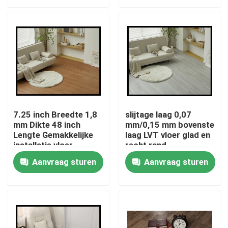
Factory Tour
Quality Control
Contact Us
7.25 inch Breedte 1,8
slijtage laag 0,07
mm Dikte 48 inch
mm/0,15 mm bovenste
Request A Quote
Lengte Gemakkelijke
laag LVT vloer glad en
installatie vloer
recht rand
De decoratieve film van pvc
Aanvraag sturen
Aanvraag sturen
Pvc-Drukfilm
Pvc lamineerde Film