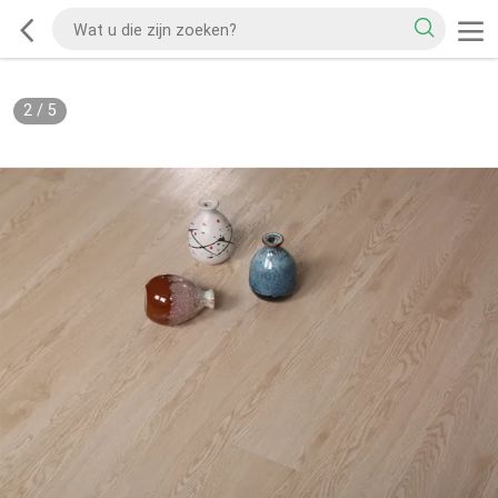
2
/
5