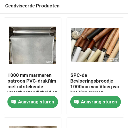
Geadviseerde Producten
1000 mm marmeren
SPC-de
patroon PVC-drukfilm
Bevloeringsbroodje
met uitstekende
1000mm van Vloerpvc
Home
waterbestendigheid en
het Verwarmen
krimpbaarheid
Weerstand
Aanvraag sturen
Aanvraag sturen
Products
About Us