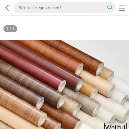
1
/
1