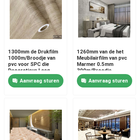
Factory Tour
Quality Control
1300mm de Drukfilm
1260mm van de het
Contact Us
1000m/Broodje van
Meubilairfilm van pvc
pvc voor SPC die
Marmer 0.5mm
Decoratieve Laag
300m/Broodje
vloeren
Request A Quote
Aanvraag sturen
Aanvraag sturen
De decoratieve film van pvc
Pvc-Drukfilm
Pvc lamineerde Film