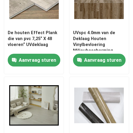
De houten Effect Plank
UVspc 4.0mm van de
die van pvc 7,25“ X 48
Deklaag Houten
vloeren“ UVdeklaag
Vinylbevloering
Milieubescherming
Aanvraag sturen
Aanvraag sturen
Home
Products
About Us