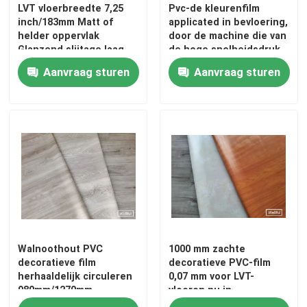
LVT vloerbreedte 7,25
Pvc-de kleurenfilm
inch/183mm Matt of
applicated in bevloering,
helder oppervlak
door de machine die van
Factory Tour
Glanzend slijtage laag
de hoge snelheidsdruk
Bovenlaag
wordt gemaakt
Aanvraag sturen
Aanvraag sturen
Quality Control
Contact Us
Request A Quote
De decoratieve film van pvc
Walnoothout PVC
1000 mm zachte
Pvc-Drukfilm
decoratieve film
decoratieve PVC-film
herhaaldelijk circuleren
0,07 mm voor LVT-
980mm/1270mm
vloeren nu in
Pvc lamineerde Film
rollenverpakking