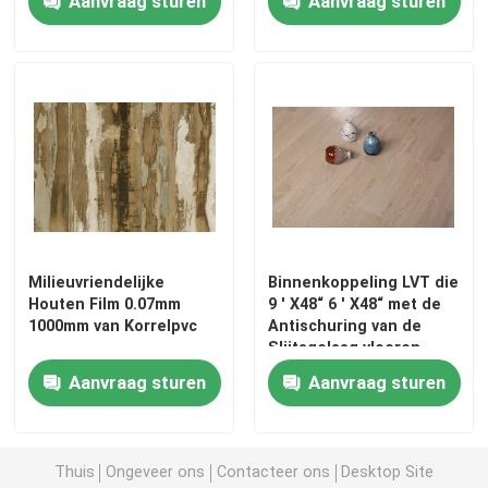
Aanvraag sturen
Aanvraag sturen
Milieuvriendelijke
Binnenkoppeling LVT die
Houten Film 0.07mm
9 ' X48“ 6 ' X48“ met de
1000mm van Korrelpvc
Antischuring van de
Home
Slijtagelaag vloeren
Aanvraag sturen
Aanvraag sturen
Products
Thuis
Ongeveer ons
Contacteer ons
Desktop Site
About Us