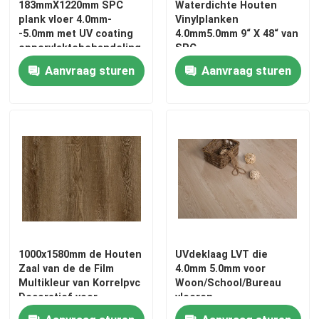
183mmX1220mm SPC
Waterdichte Houten
plank vloer 4.0mm-
Vinylplanken
-5.0mm met UV coating
4.0mm5.0mm 9“ X 48“ van
oppervlaktebehandeling
SPC
Aanvraag sturen
Aanvraag sturen
1000x1580mm de Houten
UVdeklaag LVT die
Zaal van de de Film
4.0mm 5.0mm voor
Multikleur van Korrelpvc
Woon/School/Bureau
Decoratief voor
vloeren
Bevloering