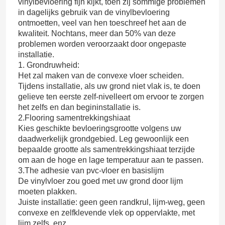
vinylbevloering fijn kijkt, toen zij sommige problemen
in dagelijks gebruik van de vinylbevloering
ontmoetten, veel van hen toeschreef het aan de
kwaliteit. Nochtans, meer dan 50% van deze
problemen worden veroorzaakt door ongepaste
installatie.
1. Grondruwheid:
Het zal maken van de convexe vloer scheiden.
Tijdens installatie, als uw grond niet vlak is, te doen
gelieve ten eerste zelf-nivelleert om ervoor te zorgen
het zelfs en dan begininstallatie is.
2.Flooring samentrekkingshiaat
Kies geschikte bevloeringsgrootte volgens uw
daadwerkelijk grondgebied. Leg gewoonlijk een
bepaalde grootte als samentrekkingshiaat terzijde
om aan de hoge en lage temperatuur aan te passen.
3.The adhesie van pvc-vloer en basislijm
De vinylvloer zou goed met uw grond door lijm
moeten plakken.
Juiste installatie: geen geen randkrul, lijm-weg, geen
convexe en zelfklevende vlek op oppervlakte, met
lijm zelfs, enz.