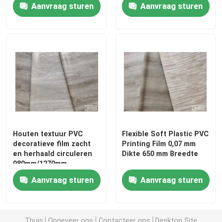
Kleur het Langzaam
Aanvraag sturen
Aanvraag sturen
verdwijnen
Houten textuur PVC
Flexible Soft Plastic PVC
decoratieve film zacht
Printing Film 0,07 mm
en herhaald circuleren
Dikte 650 mm Breedte
Home
980mm/1270mm
Aanvraag sturen
Aanvraag sturen
Products
About Us
Thuis
Ongeveer ons
Contacteer ons
Desktop Site