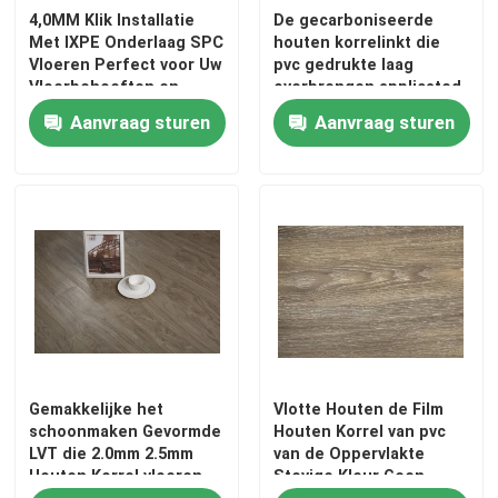
4,0MM Klik Installatie
De gecarboniseerde
Met IXPE Onderlaag SPC
houten korrelinkt die
Vloeren Perfect voor Uw
pvc gedrukte laag
Vloerbehoeften en -
overbrengen applicated
vereisten
in
Aanvraag sturen
Aanvraag sturen
bevloeringsoppervlakte
Gemakkelijke het
Vlotte Houten de Film
schoonmaken Gevormde
Houten Korrel van pvc
LVT die 2.0mm 2.5mm
van de Oppervlakte
Houten Korrel vloeren
Stevige Kleur Geen