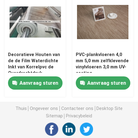
Decoratieve Houten van
PVC-plankvloeren 4,0
de de Film Waterdichte
mm 5,0 mm zelfklevende
Inkt van Korrelpvc de
vinylvloeren 3,0 mm UV-
Overdrachtdruk
coating
Aanvraag sturen
Aanvraag sturen
Home
Thuis
Ongeveer ons
Contacteer ons
Desktop Site
Sitemap
Privacybeleid
Products
About Us