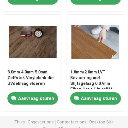
3.0mm 4.0mm 5.0mm
1.8mm/2.0mm LVT
Zelfstok Vinylplank die
Bevloering met
UVdeklaag vloeren
Slijtagelaag 0.07mm
Eiken Hout 6 In reliëf
Home
gemaakte het Hout van '
Aanvraag sturen
Aanvraag sturen
X36“
Products
Thuis
Ongeveer ons
Contacteer ons
Desktop Site
About Us