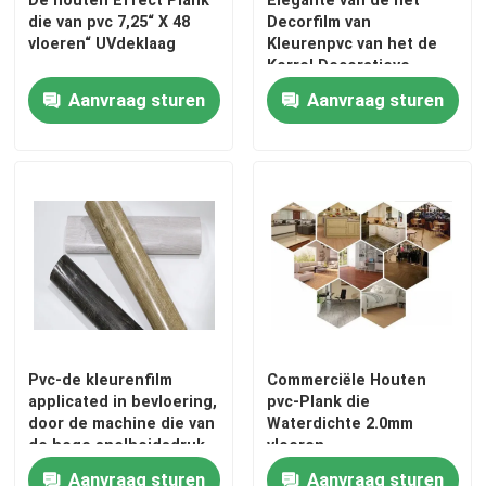
die van pvc 7,25“ X 48
Decorfilm van
vloeren“ UVdeklaag
Kleurenpvc van het de
Korrel Decoratieve
Vochtbestendige Water
Aanvraag sturen
Aanvraag sturen
Houten de Inktdruk
Pvc-de kleurenfilm
Commerciële Houten
applicated in bevloering,
pvc-Plank die
door de machine die van
Waterdichte 2.0mm
de hoge snelheidsdruk
vloeren
wordt gemaakt
Aanvraag sturen
Aanvraag sturen