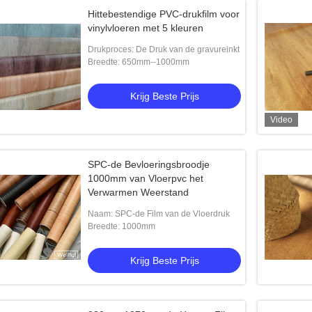
Hittebestendige PVC-drukfilm voor
vinylvloeren met 5 kleuren
Drukproces: De Druk van de gravureinkt
Breedte: 650mm--1000mm
Krijg Beste Prijs
Video
SPC-de Bevloeringsbroodje
1000mm van Vloerpvc het
Verwarmen Weerstand
Naam: SPC-de Film van de Vloerdruk
Breedte: 1000mm
Krijg Beste Prijs