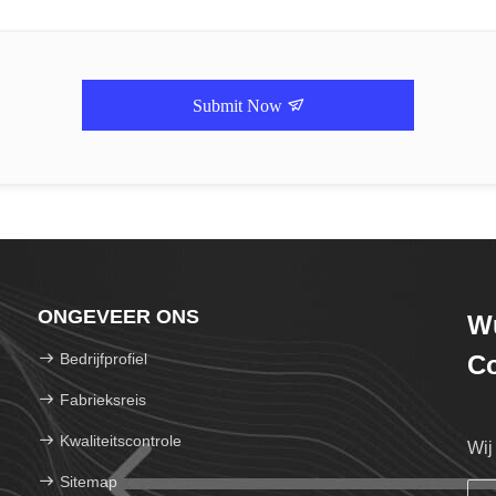
Submit Now
ONGEVEER ONS
Wu
Bedrijfprofiel
Co
Fabrieksreis
Kwaliteitscontrole
Wij
Sitemap