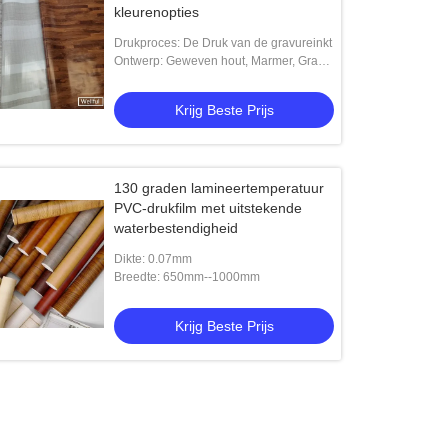
kleurenopties
Drukproces: De Druk van de gravureinkt
Ontwerp: Geweven hout, Marmer, Gras,
Enz.
Krijg Beste Prijs
130 graden lamineertemperatuur
PVC-drukfilm met uitstekende
waterbestendigheid
Dikte: 0.07mm
Breedte: 650mm--1000mm
Krijg Beste Prijs