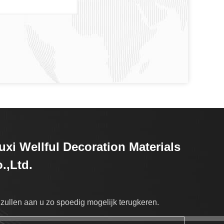
xi Wellful Decoration Materials
.,Ltd.
 zullen aan u zo spoedig mogelijk terugkeren.