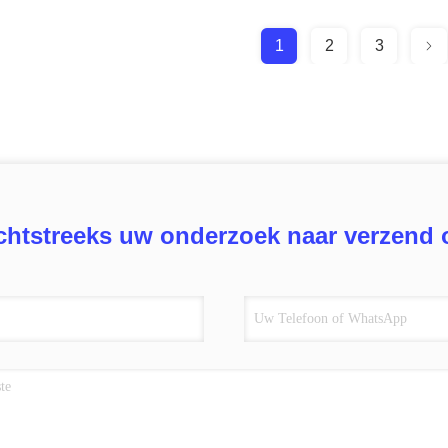
1
2
3
chtstreeks uw onderzoek naar verzend 