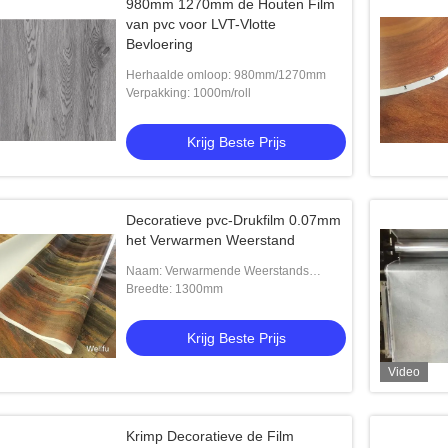
980mm 1270mm de Houten Film
van pvc voor LVT-Vlotte
Bevloering
Herhaalde omloop: 980mm/1270mm
Verpakking: 1000m/roll
Krijg Beste Prijs
Decoratieve pvc-Drukfilm 0.07mm
het Verwarmen Weerstand
Naam: Verwarmende Weerstands
Decoratieve Film
Breedte: 1300mm
Krijg Beste Prijs
Video
Krimp Decoratieve de Film