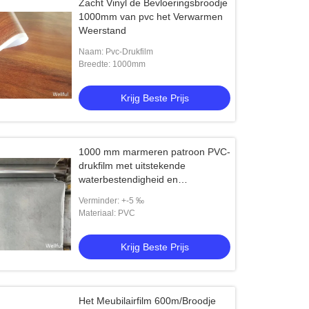
Zacht Vinyl de Bevloeringsbroodje
1000mm van pvc het Verwarmen
Weerstand
Naam: Pvc-Drukfilm
Breedte: 1000mm
Krijg Beste Prijs
1000 mm marmeren patroon PVC-
drukfilm met uitstekende
waterbestendigheid en
krimpbaarheid
Verminder: +-5 ‰
Materiaal: PVC
Krijg Beste Prijs
Het Meubilairfilm 600m/Broodje