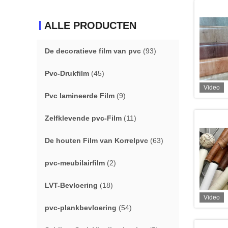
ALLE PRODUCTEN
De decoratieve film van pvc
(93)
Pvc-Drukfilm
(45)
Video
Pvc lamineerde Film
(9)
Zelfklevende pvc-Film
(11)
De houten Film van Korrelpvc
(63)
pvc-meubilairfilm
(2)
LVT-Bevloering
(18)
Video
pvc-plankbevloering
(54)