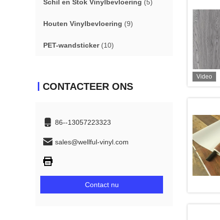
Schil en Stok Vinylbevloering
(5)
Houten Vinylbevloering
(9)
PET-wandsticker
(10)
Video
CONTACTEER ONS
86--13057223323
sales@wellful-vinyl.com
Contact nu