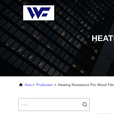
HEAT
Huis
>
Producten
>
Heating Resistance Pvc Wood Film