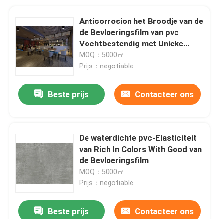
Anticorrosion het Broodje van de
de Bevloeringsfilm van pvc
Vochtbestendig met Unieke
Patronen en Texturen
MOQ：5000㎡
Prijs：negotiable
Beste prijs
Contacteer ons
De waterdichte pvc-Elasticiteit
van Rich In Colors With Good van
de Bevloeringsfilm
MOQ：5000㎡
Prijs：negotiable
Beste prijs
Contacteer ons