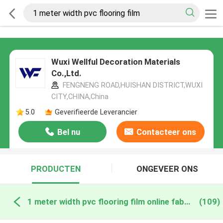
Wuxi Wellful Decoration Materials
Co.,Ltd.
FENGNENG ROAD,HUISHAN DISTRICT,WUXI
CITY,CHINA,China
5.0
Geverifieerde Leverancier
Bel nu
Contacteer ons
PRODUCTEN
ONGEVEER ONS
1 meter width pvc flooring film online fabricage
(109)