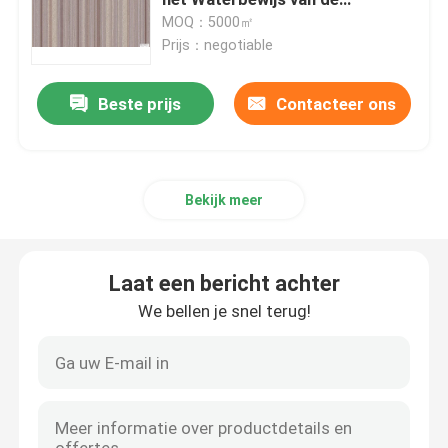
Decorlaag
MOQ：5000㎡
Prijs：negotiable
Zelfklevende pvc-Film
Beste prijs
Contacteer ons
De houten Film van Korrelpvc
pvc-meubilairfilm
Bekijk meer
LVT-Bevloering
Laat een bericht achter
pvc-plankbevloering
We bellen je snel terug!
Schil en Stok Vinylbevloering
Houten Vinylbevloering