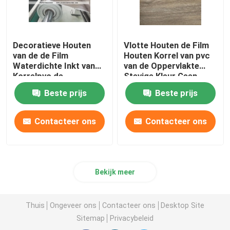
Decoratieve Houten
Vlotte Houten de Film
van de de Film
Houten Korrel van pvc
Waterdichte Inkt van
van de Oppervlakte
Korrelpvc de
Stevige Kleur Geen
Overdrachtdruk
Kleur het Langzaam
Beste prijs
Beste prijs
verdwijnen
Contacteer ons
Contacteer ons
Bekijk meer
Thuis
Ongeveer ons
Contacteer ons
Desktop Site
Sitemap
Privacybeleid