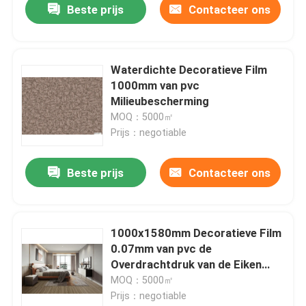
Beste prijs
Contacteer ons
Waterdichte Decoratieve Film
1000mm van pvc
Milieubescherming
MOQ：5000㎡
Prijs：negotiable
Beste prijs
Contacteer ons
1000x1580mm Decoratieve Film
0.07mm van pvc de
Overdrachtdruk van de Eiken
Houtinkt
MOQ：5000㎡
Prijs：negotiable