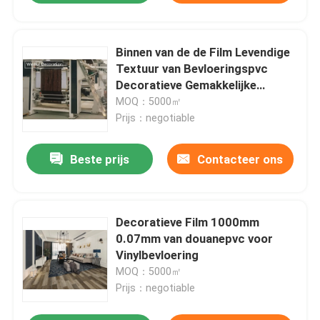
Binnen van de de Film Levendige
Textuur van Bevloeringspvc
Decoratieve Gemakkelijke
Schoon
MOQ：5000㎡
Prijs：negotiable
Beste prijs
Contacteer ons
Decoratieve Film 1000mm
0.07mm van douanepvc voor
Vinylbevloering
MOQ：5000㎡
Prijs：negotiable