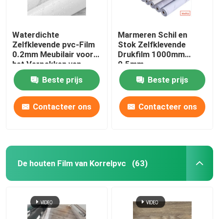
Waterdichte
Marmeren Schil en
Zelfklevende pvc-Film
Stok Zelfklevende
0.2mm Meubilair voor
Drukfilm 1000mm
het Verpakken van
0.5mm
Muurcomités Plafonds
Beste prijs
Beste prijs
Contacteer ons
Contacteer ons
De houten Film van Korrelpvc
(63)