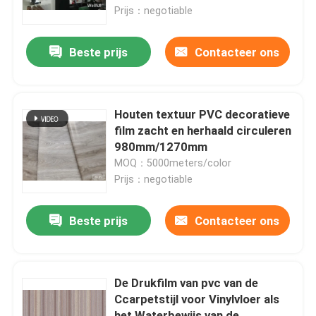
Prijs：negotiable
Factory Tour
Beste prijs
Contacteer ons
Quality Control
Houten textuur PVC decoratieve
Contact Us
film zacht en herhaald circuleren
980mm/1270mm
MOQ：5000meters/color
Request A Quote
Prijs：negotiable
De decoratieve film van pvc
Beste prijs
Contacteer ons
Pvc-Drukfilm
De Drukfilm van pvc van de
Ccarpetstijl voor Vinylvloer als
Pvc lamineerde Film
het Waterbewijs van de