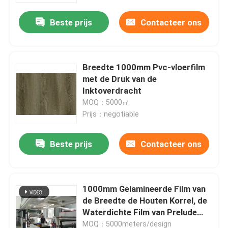
Beste prijs
Contacteer ons
Breedte 1000mm Pvc-vloerfilm
met de Druk van de
Inktoverdracht
MOQ：5000㎡
Prijs：negotiable
Beste prijs
Contacteer ons
Home
1000mm Gelamineerde Film van
Products
de Breedte de Houten Korrel, de
Waterdichte Film van Prelude
Decoratieve pvc
About Us
MOQ：5000meters/design