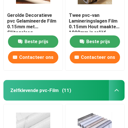
Gerolde Decoratieve
Twee pvc-van
pvc Gelamineerde Film
Lamineringslagen Film
0.15mm met
0.15mm Hout maakten
Slijtagelaag
1000mm in reliëf
Beste prijs
Beste prijs
Contacteer ons
Contacteer ons
Zelfklevende pvc-Film
(11)